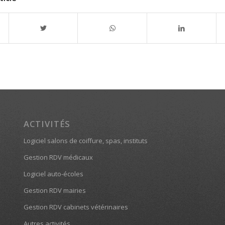
ACTIVITÉS
Logiciel salons de coiffure, spas, instituts
Gestion RDV médicaux
Logiciel auto-écoles
Gestion RDV mairies
Gestion RDV cabinets vétérinaires
Autres activités